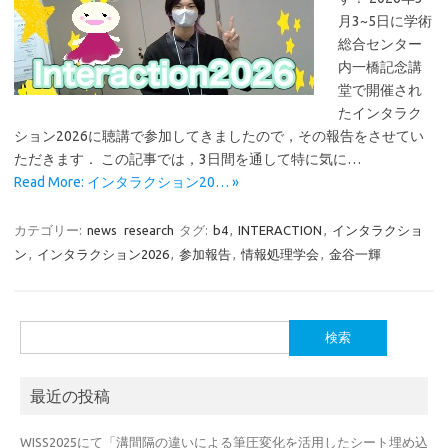
月3~5日に学術
総合センター
内一橋記念講
堂で開催され
たインタラク
ション2026に聴講で参加してきましたので，その報告をさせてい
ただきます． この記事では，3日間を通して特に気に…
Read More: インタラクション20… »
カテゴリー:
news
research
タグ:
b4
,
INTERACTION
,
インタラクショ
ン
,
インタラクション2026
,
参加報告
,
情報処理学会
,
金谷一輝
検
索:
最近の投稿
WISS2025にて「溝間隔の違いによる筆圧変化を活用したシート埋め込