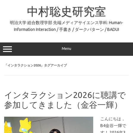
コ
ン
中村聡史研究室
テ
ン
ツ
へ
明治大学 総合数理学部 先端メディアサイエンス学科: Human-
ス
Information Interaction / 手書き / ダークパターン / BADUI
キ
ッ
プ
Menu
「
インタラクション2026
」タグアーカイブ
インタラクション2026に聴講で
参加してきました（金谷一輝）
こんにちは，
B4金谷一輝で
す！ 2026年3