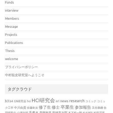
Funds
interview
Members
Message
Projects
Publications
Thesis
welcome
プライバシーポリシー
中村聡史研究室へようこそ
タグクラウド
HCI研究会
research
news
b3
b4
GN研究会
hci
m1
コミック
コミッ
卒業生
修了生
修士
参加報告
中川由貴
ク工学
佐藤剣太
又吉康綱
合
手書き
山浦祐明
斉藤絢基
新納真次郎
松田滉平
同研究会
木下裕一朗
松井啓司