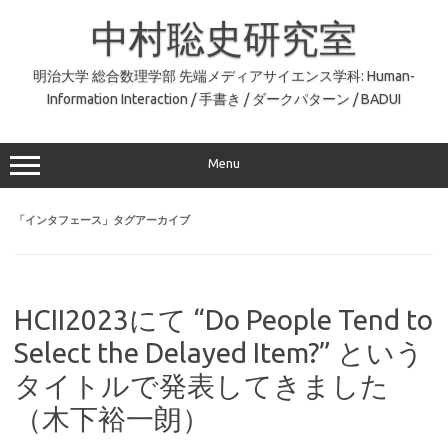
コ
ン
中村聡史研究室
テ
ン
ツ
へ
明治大学 総合数理学部 先端メディアサイエンス学科: Human-
ス
Information Interaction / 手書き / ダークパターン / BADUI
キ
ッ
プ
Menu
「
インタフェース
」タグアーカイブ
HCII2023にて “Do People Tend to
Select the Delayed Item?” という
タイトルで発表してきました
（木下裕一朗）