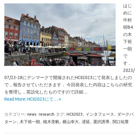
はじ
めに
中村
研B4
の木
下裕
一朗
で
す．
2023/
07/23-28にデンマークで開催されたHCII2023にて発表しましたの
で，報告させていただきます． 今回発表した内容はこちらの研究
を整理し，英語化したものですので詳細…
Read More: HCII2023にて… »
カテゴリー:
news
research
タグ:
HCII2023
,
インタフェース
,
ダークパ
ターン
,
木下裕一朗
,
植木里帆
,
横山幸大
,
遅延
,
選択誘導
,
関口祐豊