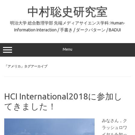
コ
ン
中村聡史研究室
テ
ン
ツ
へ
明治大学 総合数理学部 先端メディアサイエンス学科: Human-
ス
Information Interaction / 手書き / ダークパターン / BADUI
キ
ッ
プ
Menu
「
アメリカ
」タグアーカイブ
HCI International2018に参加し
てきました！
みなさん，ク
ラッシュロワ
イヤルを知っ