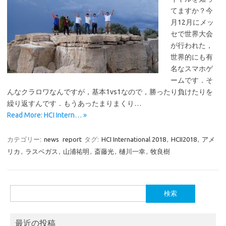
てますか？今
月12月にメッ
セで世界大会
が行われた，
世界的にも有
名なスマホゲ
ームです．そ
んなクラロワなんですが，基本1vs1なので，勝ったり負けたりを
繰り返すんです．もうあったまりまくり…
Read More: HCI Intern… »
カテゴリー:
news
report
タグ:
HCI International 2018
,
HCII2018
,
アメ
リカ
,
ラスベガス
,
山浦祐明
,
斎藤光
,
樋川一幸
,
牧良樹
検
索:
最近の投稿