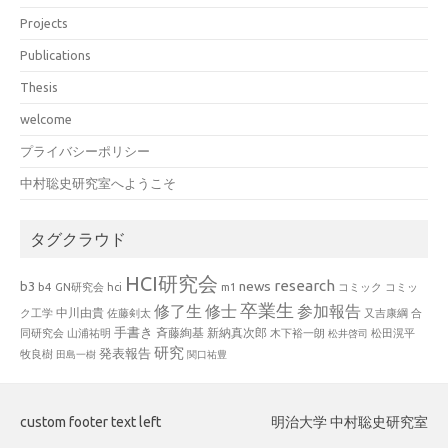
Projects
Publications
Thesis
welcome
プライバシーポリシー
中村聡史研究室へようこそ
タグクラウド
HCI研究会
research
news
b3
b4
GN研究会
hci
m1
コミック
コミッ
卒業生
修了生
修士
参加報告
中川由貴
ク工学
佐藤剣太
又吉康綱
合
手書き
山浦祐明
斉藤絢基
新納真次郎
松田滉平
同研究会
木下裕一朗
松井啓司
研究
発表報告
牧良樹
田島一樹
関口祐豊
custom footer text left
明治大学 中村聡史研究室