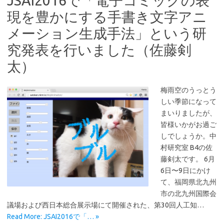
JSAI2016で「電子コミックの表
現を豊かにする手書き文字アニ
メーション生成手法」という研
究発表を行いました（佐藤剣
太）
梅雨空のうっとう
しい季節になって
まいりましたが、
皆様いかがお過ご
しでしょうか。中
村研究室 B4の佐
藤剣太です。 6月
6日〜9日にかけ
て、福岡県北九州
市の北九州国際会
議場および西日本総合展示場にて開催された、第30回人工知…
Read More: JSAI2016で「… »