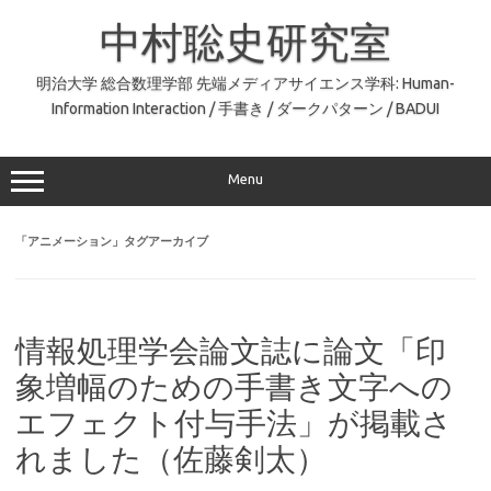
コ
ン
中村聡史研究室
テ
ン
ツ
へ
明治大学 総合数理学部 先端メディアサイエンス学科: Human-
ス
Information Interaction / 手書き / ダークパターン / BADUI
キ
ッ
プ
Menu
「
アニメーション
」タグアーカイブ
情報処理学会論文誌に論文「印
象増幅のための手書き文字への
エフェクト付与手法」が掲載さ
れました（佐藤剣太）