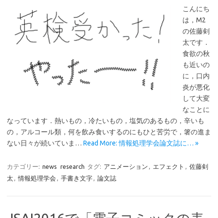
こんにち
は，M2
の佐藤剣
太です．
食欲の秋
も近いの
に，口内
炎が悪化
して大変
なことに
なっています．熱いもの，冷たいもの，塩気のあるもの，辛いも
の，アルコール類，何を飲み食いするのにもひと苦労で，箸の進ま
ない日々が続いていま…
Read More: 情報処理学会論文誌に… »
カテゴリー:
news
research
タグ:
アニメーション
,
エフェクト
,
佐藤剣
太
,
情報処理学会
,
手書き文字
,
論文誌