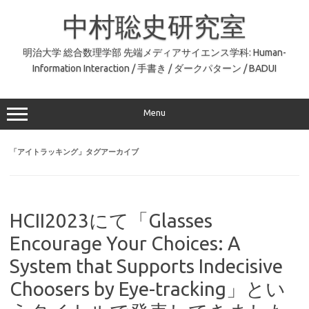
コ
ン
中村聡史研究室
テ
ン
ツ
へ
明治大学 総合数理学部 先端メディアサイエンス学科: Human-
ス
Information Interaction / 手書き / ダークパターン / BADUI
キ
ッ
プ
Menu
「
アイトラッキング
」タグアーカイブ
HCII2023にて「Glasses
Encourage Your Choices: A
System that Supports Indecisive
Choosers by Eye-tracking」とい