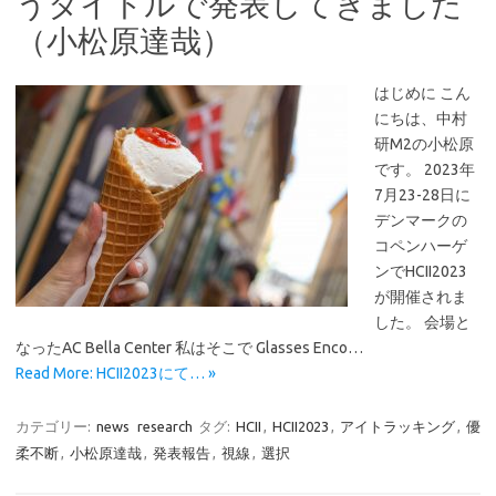
うタイトルで発表してきました
（小松原達哉）
はじめに こん
にちは、中村
研M2の小松原
です。 2023年
7月23-28日に
デンマークの
コペンハーゲ
ンでHCII2023
が開催されま
した。 会場と
なったAC Bella Center 私はそこで Glasses Enco…
Read More: HCII2023にて… »
カテゴリー:
news
research
タグ:
HCII
,
HCII2023
,
アイトラッキング
,
優
柔不断
,
小松原達哉
,
発表報告
,
視線
,
選択