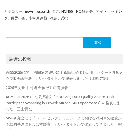
カテゴリー:
news
research
タグ:
HCI199
,
HCI研究会
,
アイトラッキン
グ
,
優柔不断
,
小松原達哉
,
視線
,
選択
検
索:
最近の投稿
WISS2025にて「溝間隔の違いによる筆圧変化を活用したシート埋め込
み型ID認識手法」というタイトルで発表しました（瀬崎夕陽）
2026年度春 中村研 全体ゼミの講演者
ACM CHI 2026 にて採択論文 “Improving Data Quality via Pre-Task
Participant Screening in Crowdsourced GUI Experiments” を発表しま
した（三山貴也）
MVE研究会にて「ドライビングシミュレータにおける対向車の速度が
認知的狭さにおよぼす影響」というタイトルで発表してきました（熊