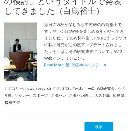
の検討」というタイトルで発表
してきました（白鳥裕士）
毎日のW杯が楽しみな中村研の白鳥裕士で
す．4年ぶりにW杯を楽しめる年がやってき
ましたね． そのW杯を楽しむのにうってつけ
の私の研究がこの度アップデートされまし
た．今回は，その研究成果について，第12回
Webインテリジェン…
Read More: 第12回Webインテ… »
カテゴリー:
news
research
タグ:
SNS
,
Twitter
,
wi2
,
WI2研究会
,
うさ
ぎ島
,
サッカー
,
スポーツ
,
ネタバレ
,
ネタバレ防止
,
大久野島
,
広島県
,
機械学習
検