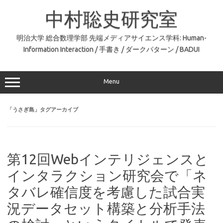
コ
ン
中村聡史研究室
テ
ン
ツ
へ
明治大学 総合数理学部 先端メディアサイエンス学科: Human-
ス
Information Interaction / 手書き / ダークパターン / BADUI
キ
ッ
プ
Menu
「
うさぎ島
」タグアーカイブ
第12回Webインテリジェンスと
インタラクション研究会で「ネ
タバレ確信度を考慮した試合実
況データセット構築と分析手法