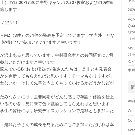
ト
土）の13:00-17:30に中野キャンパス307教室および310教室
実施します．
20
ACM
ください！
Qual
Cro
件）＋M2（8件）の31件の発表を予定しています．学内外，どな
（
，皆様ぜひご参加いただけますと幸いです！
M
け
が沢山あると思っています．中村研究室との共同研究にご興
と
参加いただけますと幸いです！
悩んでいるB1およびB2の学生さんたちは，是非とも発表会
中村
かを判断してもらえればと思います．テーマもありますが，
わないか，そして先輩とうまくやっていけるかどうかなどが
たみなさまには，是非同期がどんな感じで卒論・修論を仕上
Awa
いるのかを，見に来て色々議論してもらえればと思います．
学生の皆様には，研究ディスカッションで是非とも参加いた
Col
Con
，是非お子さんの成長を見るためにもご参加いただければ幸
eve