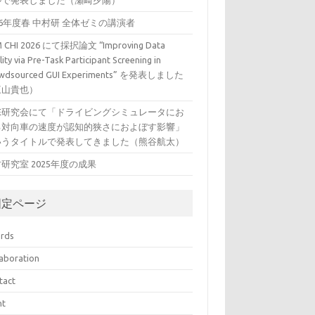
ルで発表しました（瀬崎夕陽）
26年度春 中村研 全体ゼミの講演者
 CHI 2026 にて採択論文 “Improving Data
ity via Pre-Task Participant Screening in
wdsourced GUI Experiments” を発表しました
三山貴也）
VE研究会にて「ドライビングシミュレータにお
る対向車の速度が認知的狭さにおよぼす影響」
いうタイトルで発表してきました（熊谷航太）
研究室 2025年度の成果
固定ページ
rds
laboration
tact
nt