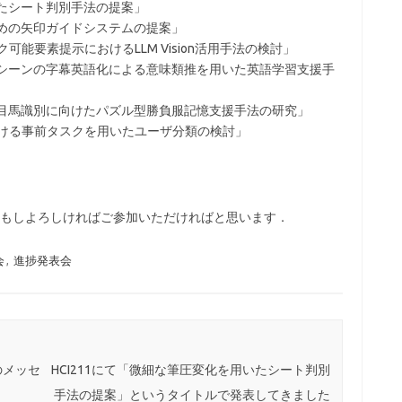
いたシート判別手法の提案」
ための矢印ガイドシステムの提案」
ク可能要素提示におけるLLM Vision活用手法の検討」
あるシーンの字幕英語化による意味類推を用いた英語学習支援手
る着目馬識別に向けたパズル型勝負服記憶支援手法の研究」
における事前タスクを用いたユーザ分類の検討」
．もしよろしければご参加いただければと思います．
会
,
進捗発表会
のメッセ
HCI211にて「微細な筆圧変化を用いたシート判別
手法の提案」というタイトルで発表してきました