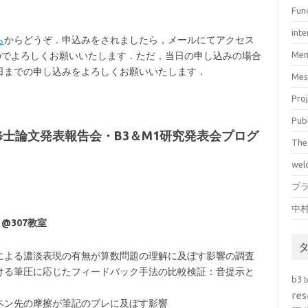
Fun
inte
ら
からどうぞ．申込みをされましたら，メールにてアクセス
Mem
のでよろしくお願いいたします．ただ，当日の申し込みの場合
日までの申し込みをよろしくお願いいたします．
Mes
Pro
Pub
・修士論文発表報告会・B3＆M1研究発表会プログ
The
wel
プ
中
）@307教室
圧による濃淡表現の有無が算数問題の理解に及ぼす影響の調査
おける筆圧に応じたフィードバック手法の比較検証：音提示と
b3
res
たペン先の摩擦が筆記のブレに及ぼす影響