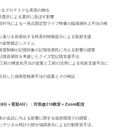
おけるグロテスクな表現の検出
発話選択による選択に及ぼす影響
自動付与による一視点固定型ライブ映像の臨場感向上手法の検
振り返りを容易化する時系列情報提示による取材支援
時の姿勢矯正システム
し深度制御が記憶対象の記憶容易性に与える影響の調査
の記憶容易性を考慮したクイズ型記憶支援手法
W: 化粧工程の構造化手法の提案と工程の活用による化粧支援手法に
に注目した描画型検索手法の提案とその検証
発表8分＋質疑4分）：対面@310教室＋Zoom配信
の差が会話に与える影響に関する仮想環境での調査」
じたデジタル時計の部分強調表示による行動変容手法」