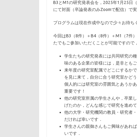
B3とM1の研究発表会を，2025年1月25日（
にて対面（卒論発表のみZoomで配信）で
プログラムは現在作成中なので少々お待ち
今回はB3（8件）＋B4（8件）＋M1（7
たでもご参加いただくことが可能ですので
学生たちの研究発表には共同研究の種
味のある企業の皆様には，是非ともご
来年度の研究室配属でどこにするかで
を見に来て，自分に合う研究室かどう
個人的には研究室の雰囲気とあうかあ
重要です！
他の研究室所属の学生さんや，卒業し
げたのか，どんな感じで研究を進めて
他の大学・研究機関の教員・研究者・
だければ幸いです．
学生さんの親御さんもご興味があれば
いです．