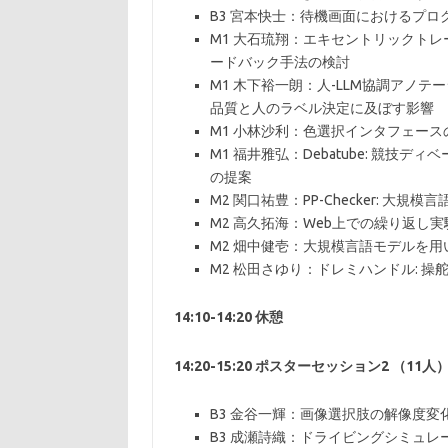
B3 宮本快士：待機画面におけるプ
M1 大石琉翔：エキセントリックト
ードバック手法の検討
M1 木下裕一朗：人-LLM協調アノ
品質と人のラベル決定に及ぼす影響
M1 小林沙利：色選択インタフェー
M1 福井雅弘：Debatube: 競
の提案
M2 関口祐豊：PP-Checker:
M2 高久拓海：Web上での繰り返し
M2 畑中健壱：大規模言語モデルを
M2 松田さゆり：ドレミハンドル: 
14:10-14:20 休憩
14:20-15:20 ポスターセッション2 （11人
B3 金谷一輝：画像選択肢の解像度
B3 成瀬詩織：ドライビングシミュ