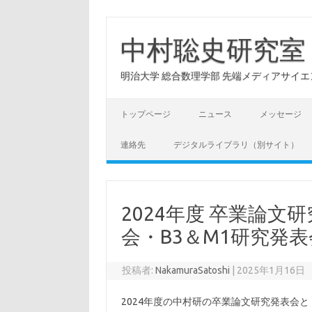
コ
ン
テ
中村聡史研究室
ン
ツ
へ
明治大学 総合数理学部 先端メディアサイエンス学科: Hu
ス
キ
ッ
プ
トップページ
ニュース
メッセージ
連絡先
デジタルライブラリ（別サイト）
2024年度 卒業論
会・B3＆M1研究発
投稿者:
NakamuraSatoshi
|
2025年1月16日
2024年度の中村研の卒業論文研究発表会