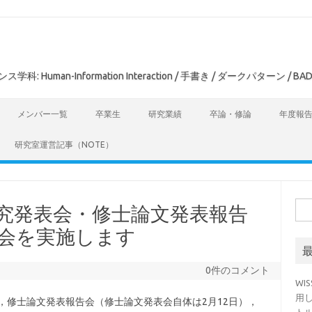
man-Information Interaction / 手書き / ダークパターン / BAD
メンバー一覧
卒業生
研究業績
卒論・修論
年度報
研究室運営記事（NOTE）
検
文研究発表会・修士論文発表報告
索:
表会を実施します
0件のコメント
WI
用
と，修士論文発表報告会（修士論文発表会自体は2月12日），