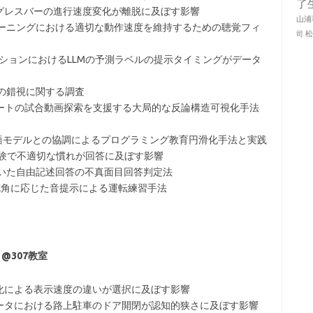
了
ログレスバーの進行速度変化が離脱に及ぼす影響
山浦
レーニングにおける適切な動作速度を維持するための聴覚フィ
司
テーションにおけるLLMの予測ラベルの提示タイミングがデータ
スの錯視に関する調査
技ディベートの試合動画探索を支援する大局的な反論構造可視化手法
 大規模言語モデルとの協調によるプログラミング教育円滑化手法と実践
実験で不適切な慣れが回答に及ぼす影響
用いた自由記述回答の不真面目回答判定法
操舵角に応じた音提示による運転練習手法
）@307教室
変化による表示速度の違いが選択に及ぼす影響
レータにおける路上駐車のドア開閉が認知的狭さに及ぼす影響