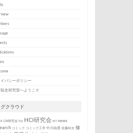
ds
rview
bers
sage
jects
lications
sis
come
ライバシーポリシー
村聡史研究室へようこそ
タグクラウド
HCI研究会
news
b4
GN研究会
hci
m1
修
earch
中川由貴
コミック
コミック工学
佐藤剣太