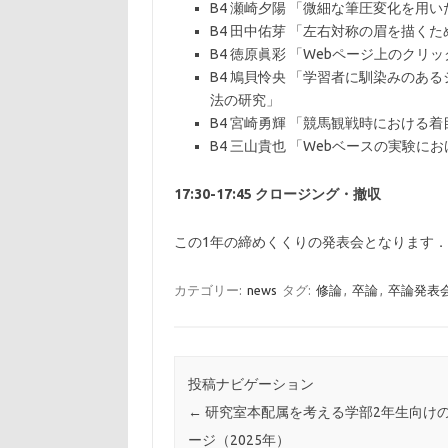
B4 瀬崎夕陽 「微細な筆圧変化を用
B4 田中佑芽 「左右対称の眉を描く
B4 徳原眞彩 「Webページ上のクリッ
B4 鳩貝怜央 「学習者に馴染みの
法の研究」
B4 宮崎勇輝 「競馬観戦時におけ
B4 三山貴也 「Webベースの実験
17:30-17:45 クロージング・撤収
この1年の締めくくりの発表会となります
カテゴリー:
news
タグ:
修論
,
卒論
,
卒論発表
投稿ナビゲーション
←
研究室本配属を考える学部2年生向け
ージ（2025年）