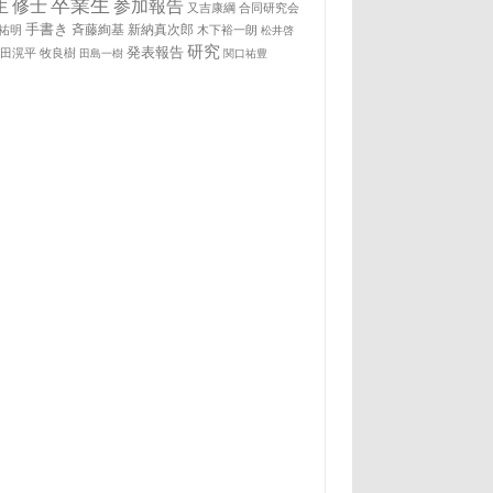
卒業生
生
修士
参加報告
又吉康綱
合同研究会
手書き
祐明
斉藤絢基
新納真次郎
木下裕一朗
松井啓
研究
発表報告
松田滉平
牧良樹
田島一樹
関口祐豊