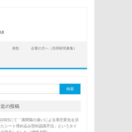
UI
告
表彰
企業の方へ（共同研究募集）
最近の投稿
SS2025にて「溝間隔の違いによる筆圧変化を活
したシート埋め込み型ID認識手法」というタイ