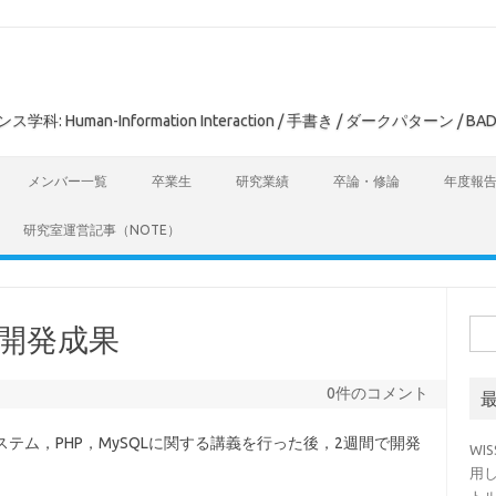
man-Information Interaction / 手書き / ダークパターン / BAD
メンバー一覧
卒業生
研究業績
卒論・修論
年度報
研究室運営記事（NOTE）
検
ム開発成果
索:
0件のコメント
テム，PHP，MySQLに関する講義を行った後，2週間で開発
WI
用