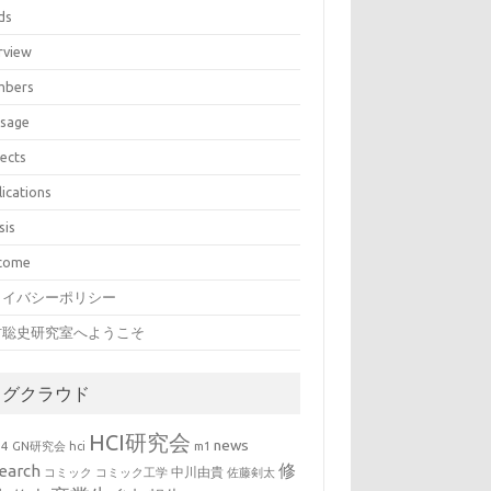
ds
rview
bers
sage
jects
lications
sis
come
ライバシーポリシー
村聡史研究室へようこそ
タグクラウド
HCI研究会
news
b4
GN研究会
hci
m1
修
earch
中川由貴
コミック
コミック工学
佐藤剣太