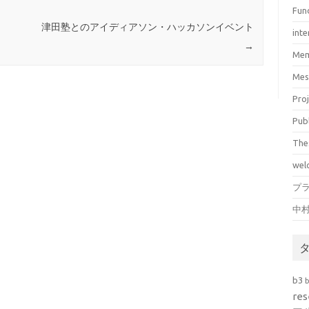
Fun
津田塾とのアイディアソン・ハッカソンイベント
inte
→
Mem
Mes
Pro
Pub
The
wel
プ
中
b3
res