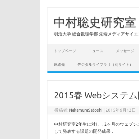
コ
ン
テ
中村聡史研究室
ン
ツ
へ
明治大学 総合数理学部 先端メディアサイエンス学科: Hu
ス
キ
ッ
プ
トップページ
ニュース
メッセージ
連絡先
デジタルライブラリ（別サイト）
2015春 Webシステ
投稿者:
NakamuraSatoshi
|
2015年6月12日
中村研究室2年生に対し，2ヶ月のウェブシス
して発表する課題の開発成果．