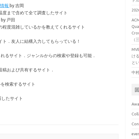
ト
る情報
by 吉岡
20
温度まで含めて全て調査したサイト
by 戸田
ACM
Qual
の程度混雑しているかを教えてくれるサイト
Cro
（
イト．友人に結構入力してもらっている！
M
くれるサイト．ジャンルからの検索や登録も可能．
け
と
投稿および共有するサイト．
中村
ルを検索するサイト
羅したサイト
Awa
Col
Con
eve