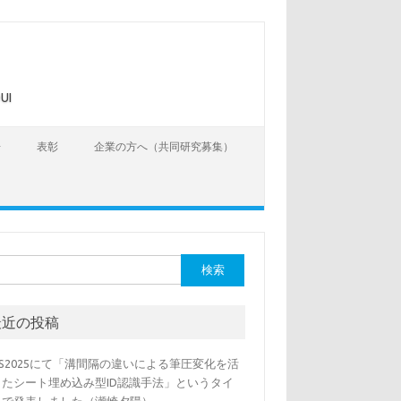
UI
告
表彰
企業の方へ（共同研究募集）
最近の投稿
SS2025にて「溝間隔の違いによる筆圧変化を活
したシート埋め込み型ID認識手法」というタイ