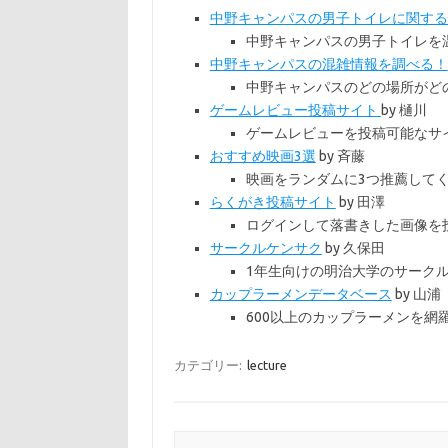
中野キャンパスの男子トイレに関す
中野キャンパスの男子トイレを
中野キャンパスの混雑情報を調べる！
中野キャンパスのどの場所がど
ゲームレビュー投稿サイト
by 樋川
ゲームレビューを投稿可能なサ
おすすめ映画3選
by 斉藤
映画をランダムに3つ推薦して
らくがき投稿サイト
by 田澤
ログインして落書きした画像を
サークルケンサク
by 久保田
1年生向けの明治大学のサーク
カップラーメンデータベース
by 山浦
600以上のカップラーメンを網
カテゴリー:
lecture