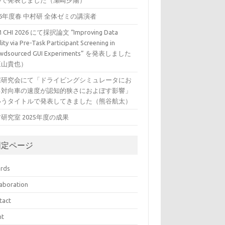
ルで発表しました（瀬崎夕陽）
26年度春 中村研 全体ゼミの講演者
 CHI 2026 にて採択論文 “Improving Data
ity via Pre-Task Participant Screening in
wdsourced GUI Experiments” を発表しました
三山貴也）
VE研究会にて「ドライビングシミュレータにお
る対向車の速度が認知的狭さにおよぼす影響」
いうタイトルで発表してきました（熊谷航太）
研究室 2025年度の成果
固定ページ
rds
laboration
tact
nt