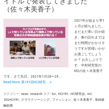
イトルで発表してきました
（佐々木美香子）
2021年が始まり早1
ヶ月が経ちました。
まだまだ寒い日が続
き、春の訪れまでは
まだ時間がかかりそ
うですが皆様いかが
お過ごしでしょう
か？ お久しぶりで
す、中村研究室の
M2の佐々木美香子
です。さて先日、2021年1月28〜29…
Read More: 第191回HCI研究… »
カテゴリー:
news
research
タグ:
hci
,
HCI191
,
HCI研究会
,
m2
,
SIGHCI191
,
クラウドソーシング
,
ファッション
,
佐々木美香子
,
単純接
触効果