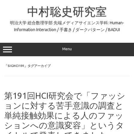
コ
ン
中村聡史研究室
テ
ン
ツ
へ
明治大学 総合数理学部 先端メディアサイエンス学科: Human-
ス
Information Interaction / 手書き / ダークパターン / BADUI
キ
ッ
プ
Menu
「
SIGHCI191
」タグアーカイブ
第191回HCI研究会で「ファッシ
ョンに対する苦手意識の調査と
単純接触効果による人のファッ
ションへの意識変容」というタ