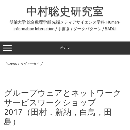
コ
ン
中村聡史研究室
テ
ン
ツ
へ
明治大学 総合数理学部 先端メディアサイエンス学科: Human-
ス
Information Interaction / 手書き / ダークパターン / BADUI
キ
ッ
プ
Menu
「
GNWS
」タグアーカイブ
グループウェアとネットワーク
サービスワークショップ
2017（田村，新納，白鳥，田
島）