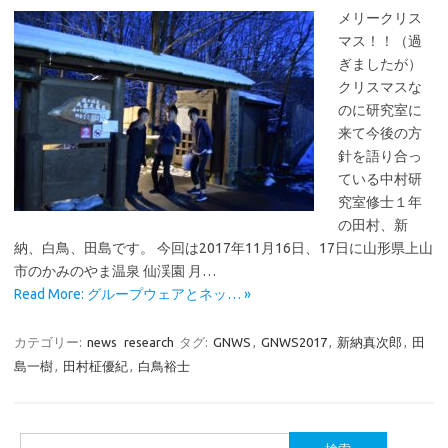
メリークリス
マス！！（過
ぎましたが）
クリスマスな
のに研究室に
来て今後の方
針を語り合っ
ている中村研
究室修士１年
の田村、新
納、白鳥、田島です。 今回は2017年11月16日、17日に山形県上山
市のかみのやま温泉 仙渓園 月…
Read More: グループウェアとネッ… »
カテゴリー:
news
research
タグ:
GNWS
,
GNWS2017
,
新納真次郎
,
田
島一樹
,
田村柾優紀
,
白鳥裕士
検