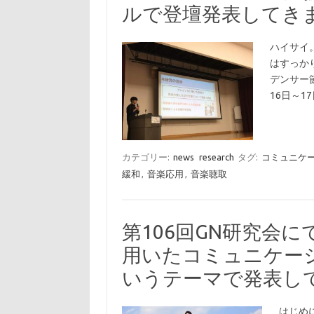
ルで登壇発表してき
ハイサイ
はすっか
デンサー
16日～1
カテゴリー:
news
research
タグ:
コミュニケ
緩和
,
音楽応用
,
音楽聴取
第106回GN研究会
用いたコミュニケー
いうテーマで発表し
はじめ