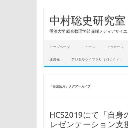
コ
ン
テ
中村聡史研究室
ン
ツ
へ
明治大学 総合数理学部 先端メディアサイエンス学科: Hu
ス
キ
ッ
プ
トップページ
ニュース
メッセージ
連絡先
デジタルライブラリ（別サイト）
「
音楽応用
」タグアーカイブ
HCS2019にて「
レゼンテーション支