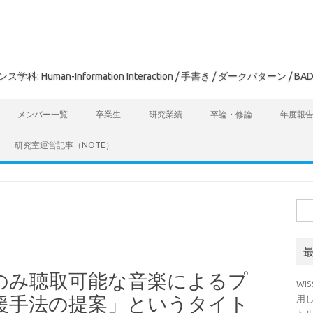
man-Information Interaction / 手書き / ダークパターン / BAD
メンバー一覧
卒業生
研究業績
卒論・修論
年度報
研究室運営記事（NOTE）
検
索:
自身のみ聴取可能な音楽によるプ
WI
援手法の提案」というタイト
用