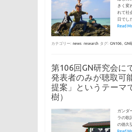
きく変
れて社
日でし
Read 
カテゴリー:
news
research
タグ:
GN106
,
GN
第106回GN研究会
発表者のみが聴取可
提案」というテーマ
樹）
ガンダーラ
ラの歌
の徳久
Read 