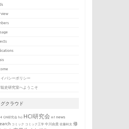
ds
rview
bers
sage
jects
lications
sis
come
ライバシーポリシー
村聡史研究室へようこそ
タグクラウド
HCI研究会
news
b4
GN研究会
hci
m1
修
earch
中川由貴
コミック
コミック工学
佐藤剣太