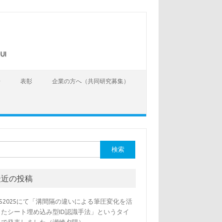
UI
告
表彰
企業の方へ（共同研究募集）
最近の投稿
SS2025にて「溝間隔の違いによる筆圧変化を活
したシート埋め込み型ID認識手法」というタイ