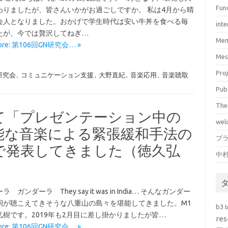
Fun
わりましたが、皆さんいかがお過ごしですか。 私は4月から晴
会人となりました。おかげで学生時代は安い牛丼を食べる毎
inte
たが、今では贅沢してねぎ…
Mem
More: 第106回GN研究会… »
Mes
Pro
研究会
,
コミュニケーション支援
,
大野直紀
,
音楽応用
,
音楽聴取
Pub
The
にて「プレゼンテーション中の
wel
能な音楽による緊張緩和手法の
プ
で発表してきました（徳久弘
中
 ガンダーラ They say it was in India… そんなガンダー
詞が聴こえてきそうな八重山の島々を堪能してきました。M1
b3
弘樹です。2019年も2月目に差し掛かりましたが皆…
res
More: 第106回GN研究会… »