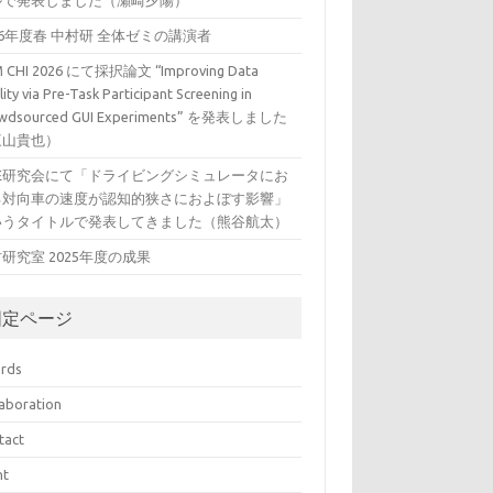
ルで発表しました（瀬崎夕陽）
26年度春 中村研 全体ゼミの講演者
 CHI 2026 にて採択論文 “Improving Data
ity via Pre-Task Participant Screening in
wdsourced GUI Experiments” を発表しました
三山貴也）
VE研究会にて「ドライビングシミュレータにお
る対向車の速度が認知的狭さにおよぼす影響」
いうタイトルで発表してきました（熊谷航太）
研究室 2025年度の成果
固定ページ
rds
laboration
tact
nt