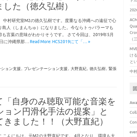
ト
ました（徳久弘樹）
20
ACM
。 中村研究室M2の徳久弘樹です。度重なる沖縄への遠征で心
Qual
り島人（しまんちゅ）になりました。今ならトゥバラーマも
Cro
節も言葉の意味がわかりそうです。 さて今回は、2019年5月
（
7日に沖縄県那…
Read More: HCS2019にて「… »
M
け
と
ーション支援
,
プレゼンテーション支援
,
大野直紀
,
徳久弘樹
,
緊張
中村
にて「自身のみ聴取可能な音楽を
Awa
ション円滑化手法の提案」と
Col
てきました！！（大野直紀）
Con
eve
に こんにちは。元M2の大野直紀です。 4月となり、環境も大