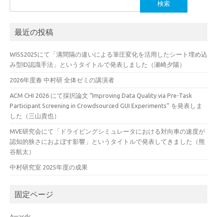
検
索:
最近の投稿
WISS2025にて「溝間隔の違いによる筆圧変化を活用したシート埋め込
み型ID認識手法」というタイトルで発表しました（瀬崎夕陽）
2026年度春 中村研 全体ゼミの講演者
ACM CHI 2026 にて採択論文 “Improving Data Quality via Pre-Task
Participant Screening in Crowdsourced GUI Experiments” を発表しま
した（三山貴也）
MVE研究会にて「ドライビングシミュレータにおける対向車の速度が
認知的狭さにおよぼす影響」というタイトルで発表してきました（熊
谷航太）
中村研究室 2025年度の成果
固定ページ
Awards