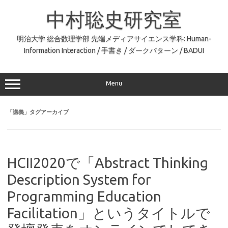
コ
ン
中村聡史研究室
テ
ン
ツ
へ
明治大学 総合数理学部 先端メディアサイエンス学科: Human-
ス
Information Interaction / 手書き / ダークパターン / BADUI
キ
ッ
プ
Menu
「
講義
」タグアーカイブ
HCII2020で「Abstract Thinking
Description System for
Programming Education
Facilitation」というタイトルで