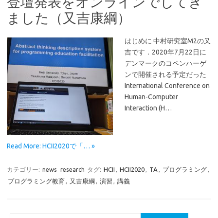
登壇発表をオンラインでしてき
ました（又吉康綱）
はじめに 中村研究室M2の又
吉です．2020年7月22日に
デンマークのコペンハーゲ
ンで開催される予定だった
International Conference on
Human-Computer
Interaction (H…
Read More: HCII2020で「… »
カテゴリー:
news
research
タグ:
HCII
,
HCII2020
,
TA
,
プログラミング
,
プログラミング教育
,
又吉康綱
,
演習
,
講義