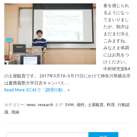
春を感じられ
るようになっ
てまいりまし
たが、朝夕は
まだまだ冷え
こみますね。
みなさま体調
にはお気をつ
けください。
中村研究室B4
の土屋駿貴です。 2017年3月10~3月11日にかけて神奈川県横浜市
は慶應義塾大学日吉キャンパス…
Read More: EC43で「調理行動… »
カテゴリー:
news
research
タグ:
SVM
,
個性
,
土屋駿貴
,
料理
,
行動認
識
,
視線
検