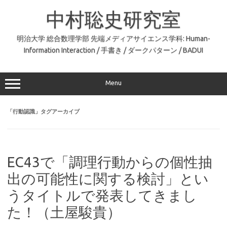
コ
ン
中村聡史研究室
テ
ン
ツ
へ
明治大学 総合数理学部 先端メディアサイエンス学科: Human-
ス
Information Interaction / 手書き / ダークパターン / BADUI
キ
ッ
プ
Menu
「
行動認識
」タグアーカイブ
EC43で「調理行動からの個性抽
出の可能性に関する検討」とい
うタイトルで発表してきまし
た！（土屋駿貴）