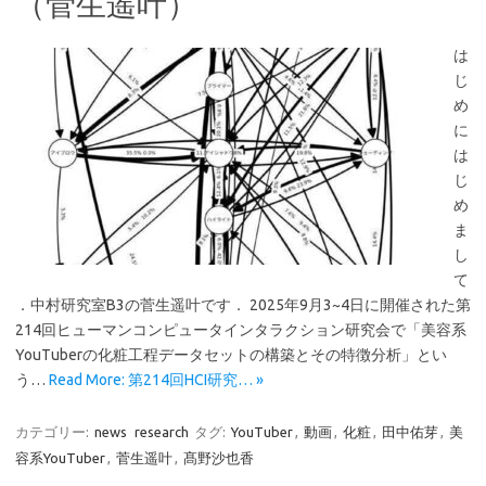
（菅生遥叶）
は
じ
め
に
は
じ
め
ま
し
て
．中村研究室B3の菅生遥叶です． 2025年9月3~4日に開催された第
214回ヒューマンコンピュータインタラクション研究会で「美容系
YouTuberの化粧工程データセットの構築とその特徴分析」とい
う…
Read More: 第214回HCI研究… »
カテゴリー:
news
research
タグ:
YouTuber
,
動画
,
化粧
,
田中佑芽
,
美
容系YouTuber
,
菅生遥叶
,
髙野沙也香