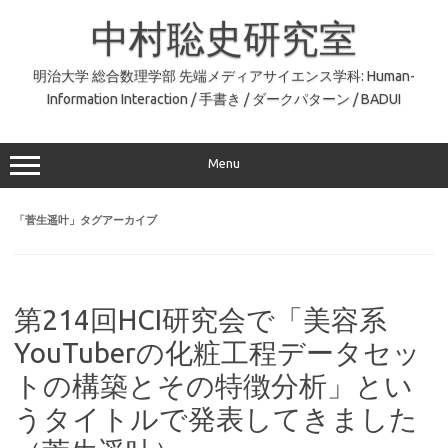
コ
ン
中村聡史研究室
テ
ン
ツ
へ
明治大学 総合数理学部 先端メディアサイエンス学科: Human-
ス
Information Interaction / 手書き / ダークパターン / BADUI
キ
ッ
プ
Menu
「
菅生遥叶
」タグアーカイブ
第214回HCI研究会で「美容系
YouTuberの化粧工程データセッ
トの構築とその特徴分析」とい
うタイトルで発表してきました