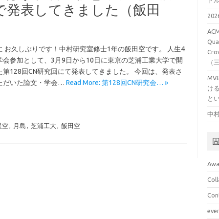
ト
で発表してきました（飯田
20
ACM
Qual
に お久しぶりです！中村研究室修士1年の飯田空です。 人生4
Cro
学会参加として、3月9日から10日に東京の芝浦工業大学で開
（
た第128回CN研究回にて発表してきました。 今回は、発表さ
M
ただいた論文・学会…
Read More: 第128回CN研究会… »
け
と
中村
星空
,
月島
,
芝浦工大
,
飯田空
Awa
Col
Con
eve