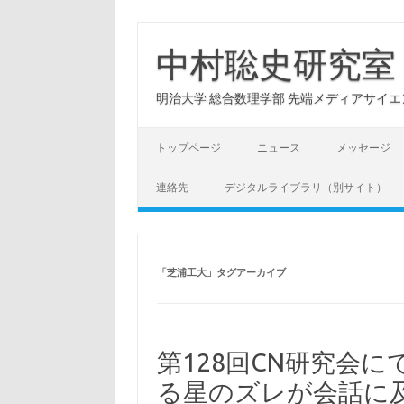
コ
ン
テ
中村聡史研究室
ン
ツ
へ
明治大学 総合数理学部 先端メディアサイエンス学科: Hu
ス
キ
ッ
プ
トップページ
ニュース
メッセージ
連絡先
デジタルライブラリ（別サイト）
「
芝浦工大
」タグアーカイブ
第128回CN研究会
る星のズレが会話に