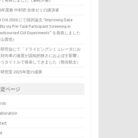
ルで発表しました（瀬崎夕陽）
26年度春 中村研 全体ゼミの講演者
 CHI 2026 にて採択論文 “Improving Data
ity via Pre-Task Participant Screening in
wdsourced GUI Experiments” を発表しました
三山貴也）
VE研究会にて「ドライビングシミュレータにお
る対向車の速度が認知的狭さにおよぼす影響」
いうタイトルで発表してきました（熊谷航太）
研究室 2025年度の成果
固定ページ
rds
laboration
tact
nt