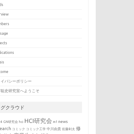
ds
rview
bers
sage
jects
lications
sis
come
ライバシーポリシー
村聡史研究室へようこそ
タグクラウド
HCI研究会
news
b4
GN研究会
hci
m1
修
earch
中川由貴
コミック
コミック工学
佐藤剣太