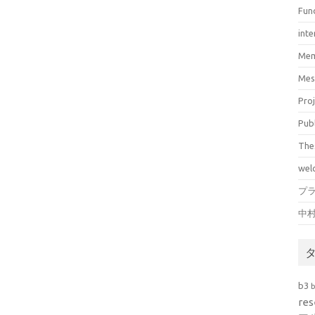
Fun
inte
Mem
Mes
Pro
Pub
The
wel
プ
中
b3
res