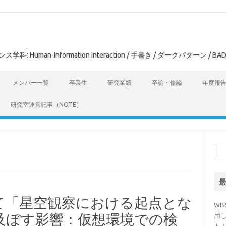
man-Information Interaction / 手書き / ダークパターン / BAD
メンバー一覧
卒業生
研究業績
卒論・修論
年度報
研究室運営記事（NOTE）
検
索:
にて「星空観察における起点とな
WI
及ぼす影響：仮想環境での検
用