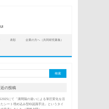
UI
告
表彰
企業の方へ（共同研究募集）
最近の投稿
SS2025にて「溝間隔の違いによる筆圧変化を活
したシート埋め込み型ID認識手法」というタイ