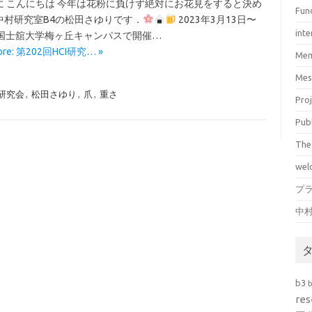
に こんにちは 今年は花粉に負けず絶対にお花見をすると決め
Fun
中村研究室B4の松田さゆりです．
2023年3月13日〜
inte
 国士舘大学梅ヶ丘キャンパスで開催…
ore: 第202回HCI研究… »
Mem
Mes
I研究会
,
松田さゆり
,
爪
,
重さ
Pro
Pub
The
wel
プ
中
b3
res