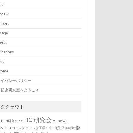
ds
rview
bers
sage
jects
lications
sis
come
ライバシーポリシー
村聡史研究室へようこそ
タグクラウド
HCI研究会
news
b4
GN研究会
hci
m1
修
earch
中川由貴
コミック
コミック工学
佐藤剣太