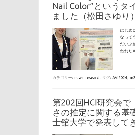
Nail Color”と
ました（松田さゆり
はじめ
なって
だいぶ前
われたA
カテゴリー:
news
research
タグ:
AVI2024
,
m
第202回HCI研究
さの推定に関する基
士舘大学で発表して