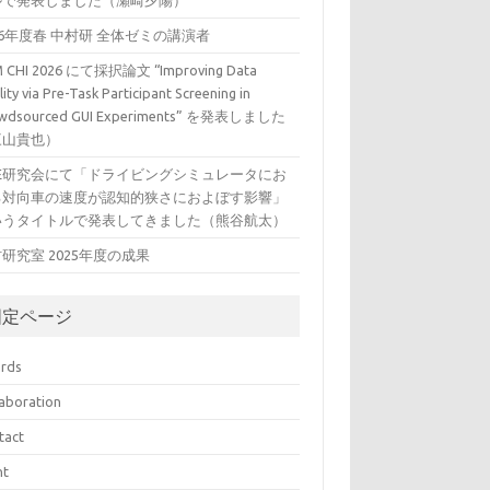
ルで発表しました（瀬崎夕陽）
26年度春 中村研 全体ゼミの講演者
 CHI 2026 にて採択論文 “Improving Data
ity via Pre-Task Participant Screening in
wdsourced GUI Experiments” を発表しました
三山貴也）
VE研究会にて「ドライビングシミュレータにお
る対向車の速度が認知的狭さにおよぼす影響」
いうタイトルで発表してきました（熊谷航太）
研究室 2025年度の成果
固定ページ
rds
laboration
tact
nt