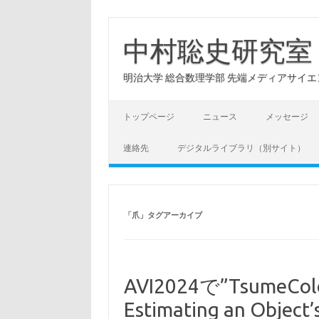
コ
ン
テ
中村聡史研究室
ン
ツ
へ
明治大学 総合数理学部 先端メディアサイエンス学科: Hu
ス
キ
ッ
プ
トップページ
ニュース
メッセージ
連絡先
デジタルライブラリ（別サイト）
「
爪
」タグアーカイブ
AVI2024で”TsumeColo
Estimating an Object