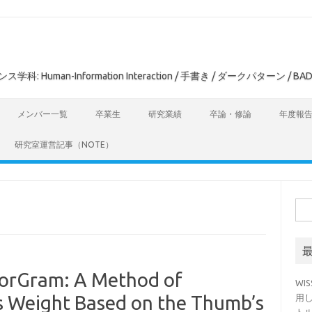
man-Information Interaction / 手書き / ダークパターン / BAD
メンバー一覧
卒業生
研究業績
卒論・修論
年度報
研究室運営記事（NOTE）
検
索:
rGram: A Method of
WI
’s Weight Based on the Thumb’s
用