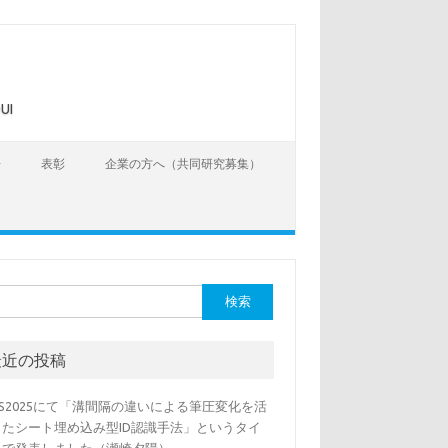
UI
告
表彰
企業の方へ（共同研究募集）
最近の投稿
SS2025にて「溝間隔の違いによる筆圧変化を活
したシート埋め込み型ID認識手法」というタイ