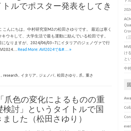
ト
いうタイトルでポスター発表をしてき
20
）
ACM
Qual
に こんにちは。中村研究室M2の松田さゆりです。 最近は寒く
Cro
ウキウキして、大学生活で最も運動に励んでいる松田です。
（
になりますが、2024/06/03~7にイタリアのジェノヴァで行
M
VI2024…
Read More: AVI2024で&#… »
け
と
中村
2
,
research
,
イタリア
,
ジェノバ
,
松田さゆり
,
爪
,
重さ
会で「爪色の変化によるものの重
Awa
礎検討」というタイトルで国
Col
きました（松田さゆり）
Con
eve