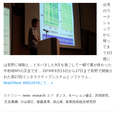
台湾
のワ
ーク
ショ
ップ
から
帰っ
てき
て3日
後に
は長野に移動と，ドタバタした9月を過ごして一瞬で夏が終わった
中村研M1の又吉です． 2019年9月25日から27日まで長野で開催さ
れた第27回インタラクティブシステムとソフトウェ…
Read More: WISS2019にて… »
カテゴリー:
news
research
タグ:
ダンス
,
モーション修正
,
共同研究
,
又吉康綱
,
小山裕己
,
後藤真孝
,
深山覚
,
産業技術総合研究所