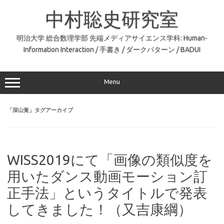
コ
ン
中村聡史研究室
テ
ン
ツ
へ
明治大学 総合数理学部 先端メディアサイエンス学科: Human-
ス
Information Interaction / 手書き / ダークパターン / BADUI
キ
ッ
プ
Menu
「
深山覚
」タグアーカイブ
WISS2019にて「画像の類似度を
用いたダンス動画モーション訂
正手法」というタイトルで発表
してきました！（又吉康綱）