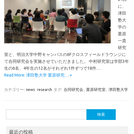
に、
津田
塾大
学の
栗原
一貴
研究
室と、明治大学中野キャンパスの6Fクロスフィールドラウンジに
て合同研究会を実施させていただきました。 中村研究室は学部3年
生の6名、4年生の12名がそれぞれ1件ずつで18件…
Read More: 津田塾大学 栗原研究… »
カテゴリー:
news
research
タグ:
合同研究会
,
栗原研究室
,
津田塾大学
検
索:
最近の投稿