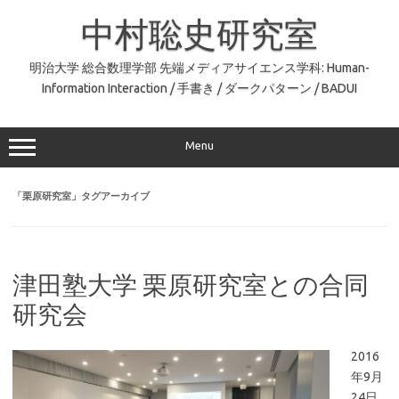
コ
ン
中村聡史研究室
テ
ン
ツ
へ
明治大学 総合数理学部 先端メディアサイエンス学科: Human-
ス
Information Interaction / 手書き / ダークパターン / BADUI
キ
ッ
プ
Menu
「
栗原研究室
」タグアーカイブ
津田塾大学 栗原研究室との合同
研究会
2016
年9月
24日