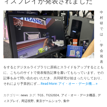
ィスプレイが発表されました
中
村
研
で
は
、
学
会
発
表
をするとデジタルライブラリに原稿とスライドをアップするととも
に、こちらのサイトで発表報告記事を書いてもらっています。その
記事をみて問い合わせいただき、共同研究が始まったりしており、
それにより予算的にず…
Read More: アイ・オー・データ機… »
カテゴリー:
news
タグ:
TGS
,
TGS2024
,
アイ・オー・データ機器
,
デ
ィスプレイ
,
周辺視野
,
東京ゲームショウ
,
集中