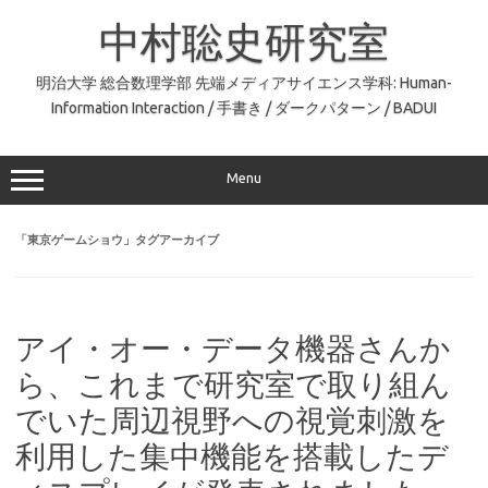
コ
ン
中村聡史研究室
テ
ン
ツ
へ
明治大学 総合数理学部 先端メディアサイエンス学科: Human-
ス
Information Interaction / 手書き / ダークパターン / BADUI
キ
ッ
プ
Menu
「
東京ゲームショウ
」タグアーカイブ
アイ・オー・データ機器さんか
ら、これまで研究室で取り組ん
でいた周辺視野への視覚刺激を
利用した集中機能を搭載したデ