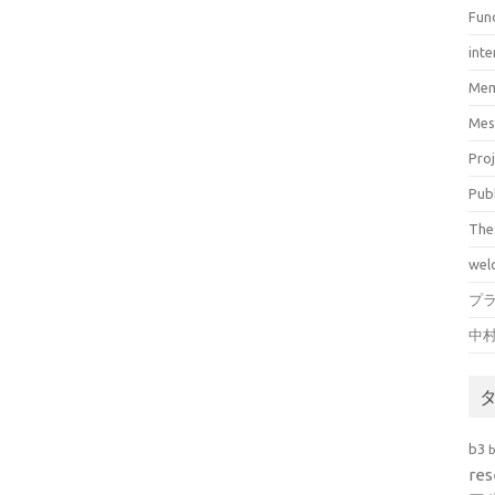
Fun
inte
Mem
Mes
Pro
Pub
The
wel
プ
中
b3
res