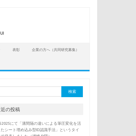
UI
告
表彰
企業の方へ（共同研究募集）
最近の投稿
SS2025にて「溝間隔の違いによる筆圧変化を活
したシート埋め込み型ID認識手法」というタイ