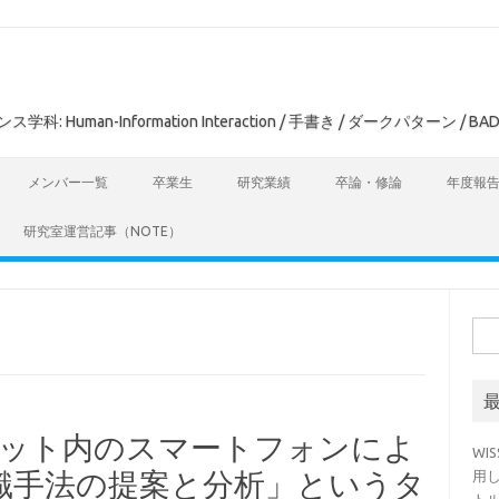
man-Information Interaction / 手書き / ダークパターン / BAD
メンバー一覧
卒業生
研究業績
卒論・修論
年度報
研究室運営記事（NOTE）
検
索:
ポケット内のスマートフォンによ
WI
識手法の提案と分析」というタ
用