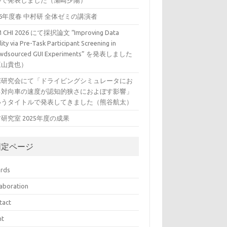
ルで発表しました（瀬崎夕陽）
26年度春 中村研 全体ゼミの講演者
 CHI 2026 にて採択論文 “Improving Data
ity via Pre-Task Participant Screening in
wdsourced GUI Experiments” を発表しました
三山貴也）
VE研究会にて「ドライビングシミュレータにお
る対向車の速度が認知的狭さにおよぼす影響」
いうタイトルで発表してきました（熊谷航太）
研究室 2025年度の成果
固定ページ
rds
laboration
tact
nt