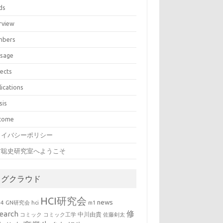
ds
rview
bers
sage
jects
lications
sis
come
ライバシーポリシー
村聡史研究室へようこそ
タグクラウド
HCI研究会
news
b4
GN研究会
hci
m1
修
earch
中川由貴
コミック
コミック工学
佐藤剣太