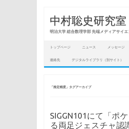
コ
ン
テ
中村聡史研究室
ン
ツ
へ
明治大学 総合数理学部 先端メディアサイエンス学科: Hu
ス
キ
ッ
プ
トップページ
ニュース
メッセージ
連絡先
デジタルライブラリ（別サイト）
「
推定精度
」タグアーカイブ
SIGGN101にて「
る両足ジェスチャ認