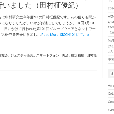
ト
行いました（田村柾優紀）
20
ACM
ちは中村研究室今年度M1の田村柾優紀です。花の便りも聞か
Qual
うになりましたが、いかがお過ごしでしょうか。 今回3月10
Cro
月11日にかけて行われた第101回グループウェアとネットワー
（
ビス研究発表会に参加し…
Read More: SIGGN101にて… »
M
け
と
研究会
,
ジェスチャ認識
,
スマートフォン
,
両足
,
推定精度
,
田村柾
中村
Awa
Col
Con
eve