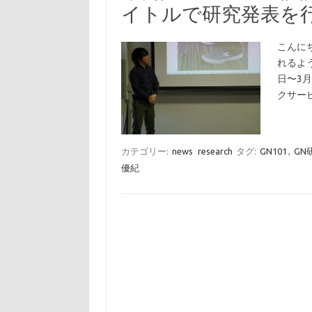
イトルで研究発表を
こんに
れるよ
日〜3
クサー
カテゴリー:
news
research
タグ:
GN101
,
GN
優紀