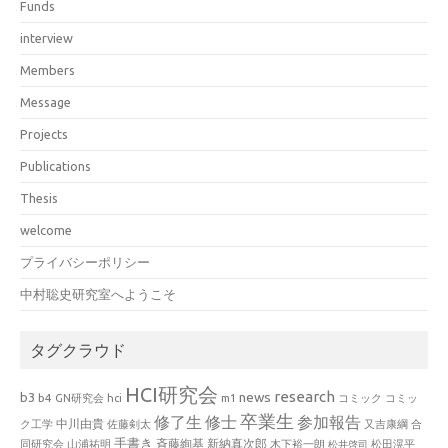
Funds
interview
Members
Message
Projects
Publications
Thesis
welcome
プライバシーポリシー
中村聡史研究室へようこそ
タグクラウド
HCI研究会
research
news
b3
b4
GN研究会
hci
m1
コミック
コミッ
卒業生
修了生
修士
参加報告
中川由貴
ク工学
佐藤剣太
又吉康綱
合
手書き
山浦祐明
斉藤絢基
新納真次郎
松田滉平
同研究会
木下裕一朗
松井啓司