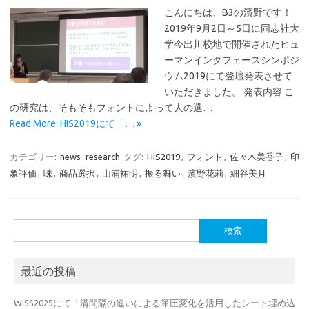
こんにちは、B3の濱野です！
2019年9月2日～5日に同志社大
学今出川校地で開催されたヒュ
ーマンインタフェースシンポジ
ウム2019にて登壇発表させて
いただきました。 発表内容 こ
の研究は、そもそもフォントによって人の選…
Read More: HIS2019にて「… »
カテゴリー:
news
research
タグ:
HIS2019
,
フォント
,
佐々木美香子
,
印
象評価
,
味
,
商品選択
,
山浦祐明
,
振る舞い
,
濱野花莉
,
細谷美月
検
索:
最近の投稿
WISS2025にて「溝間隔の違いによる筆圧変化を活用したシート埋め込