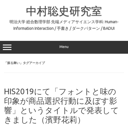
コ
ン
中村聡史研究室
テ
ン
ツ
へ
明治大学 総合数理学部 先端メディアサイエンス学科: Human-
ス
Information Interaction / 手書き / ダークパターン / BADUI
キ
ッ
プ
Menu
「
振る舞い
」タグアーカイブ
HIS2019にて「フォントと味の
印象が商品選択行動に及ぼす影
響」というタイトルで発表して
きました（濱野花莉）