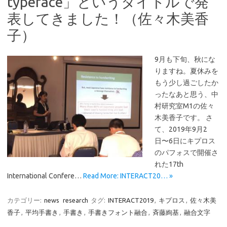
typeface」というタイトルで発
表してきました！（佐々木美香
子）
9月も下旬、秋にな
りますね。夏休みを
もう少し過ごしたか
ったなあと思う、中
村研究室M1の佐々
木美香子です。 さ
て、2019年9月2
日〜6日にキプロス
のパフォスで開催さ
れた17th
International Confere…
Read More: INTERACT20… »
カテゴリー:
news
research
タグ:
INTERACT2019
,
キプロス
,
佐々木美
香子
,
平均手書き
,
手書き
,
手書きフォント融合
,
斉藤絢基
,
融合文字