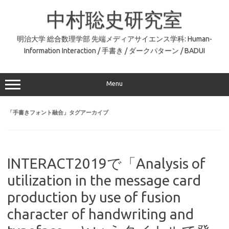
コ
ン
中村聡史研究室
テ
ン
ツ
へ
明治大学 総合数理学部 先端メディアサイエンス学科: Human-
ス
Information Interaction / 手書き / ダークパターン / BADUI
キ
ッ
プ
Menu
「
手書きフォント融合
」タグアーカイブ
INTERACT2019で「Analysis of
utilization in the message card
production by use of fusion
character of handwriting and