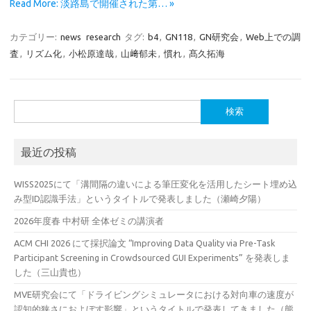
Read More: 淡路島で開催された第… »
カテゴリー:
news
research
タグ:
b4
,
GN118
,
GN研究会
,
Web上での調
査
,
リズム化
,
小松原達哉
,
山﨑郁未
,
慣れ
,
髙久拓海
検
索:
最近の投稿
WISS2025にて「溝間隔の違いによる筆圧変化を活用したシート埋め込
み型ID認識手法」というタイトルで発表しました（瀬崎夕陽）
2026年度春 中村研 全体ゼミの講演者
ACM CHI 2026 にて採択論文 “Improving Data Quality via Pre-Task
Participant Screening in Crowdsourced GUI Experiments” を発表しま
した（三山貴也）
MVE研究会にて「ドライビングシミュレータにおける対向車の速度が
認知的狭さにおよぼす影響」というタイトルで発表してきました（熊