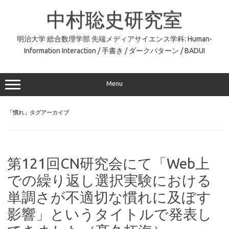
コ
ン
中村聡史研究室
テ
ン
ツ
へ
明治大学 総合数理学部 先端メディアサイエンス学科: Human-
ス
Information Interaction / 手書き / ダークパターン / BADUI
キ
ッ
プ
Menu
「
慣れ
」タグアーカイブ
第121回CN研究会にて「Web上
での繰り返し選択実験における
単調さが不適切な慣れに及ぼす
影響」というタイトルで発表し