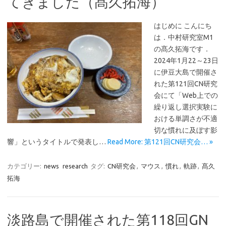
てきました（髙久拓海）
はじめに こんにち
は．中村研究室M1
の髙久拓海です．
2024年1月22～23日
に伊豆大島で開催さ
れた第121回CN研究
会にて「Web上での
繰り返し選択実験に
おける単調さが不適
切な慣れに及ぼす影
響」というタイトルで発表し…
Read More: 第121回CN研究会… »
カテゴリー:
news
research
タグ:
CN研究会
,
マウス
,
慣れ
,
軌跡
,
髙久
拓海
淡路島で開催された第118回GN