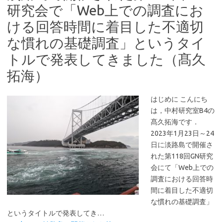
研究会で「Web上での調査にお
ける回答時間に着目した不適切
な慣れの基礎調査」というタイ
トルで発表してきました（髙久
拓海）
はじめに こんにち
は，中村研究室B4の
髙久拓海です．
2023年1月23日～24
日に淡路島で開催さ
れた第118回GN研究
会にて「Web上での
調査における回答時
間に着目した不適切
な慣れの基礎調査」
というタイトルで発表してき…