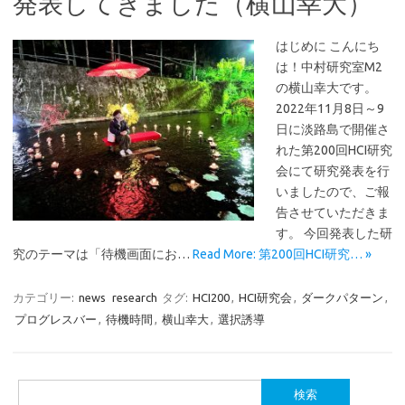
発表してきました（横山幸大）
はじめに こんにち
は！中村研究室M2
の横山幸大です。
2022年11月8日～9
日に淡路島で開催さ
れた第200回HCI研究
会にて研究発表を行
いましたので、ご報
告させていただきま
す。 今回発表した研
究のテーマは「待機画面にお…
Read More: 第200回HCI研究… »
カテゴリー:
news
research
タグ:
HCI200
,
HCI研究会
,
ダークパターン
,
プログレスバー
,
待機時間
,
横山幸大
,
選択誘導
検