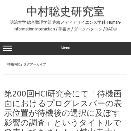
コ
ン
中村聡史研究室
テ
ン
ツ
へ
明治大学 総合数理学部 先端メディアサイエンス学科: Human-
ス
Information Interaction / 手書き / ダークパターン / BADUI
キ
ッ
プ
Menu
「
待機時間
」タグアーカイブ
第200回HCI研究会にて「待機画
面におけるプログレスバーの表
示位置が待機後の選択に及ぼす
影響の調査」というタイトルで