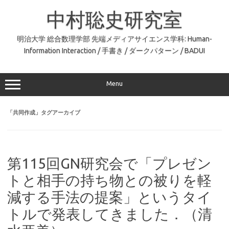
コ
ン
中村聡史研究室
テ
ン
ツ
へ
明治大学 総合数理学部 先端メディアサイエンス学科: Human-
ス
Information Interaction / 手書き / ダークパターン / BADUI
キ
ッ
プ
Menu
「
共同作成
」タグアーカイブ
第115回GN研究会で「プレゼン
トと相手の持ち物との被りを軽
減する手法の提案」というタイ
トルで発表してきました．（清