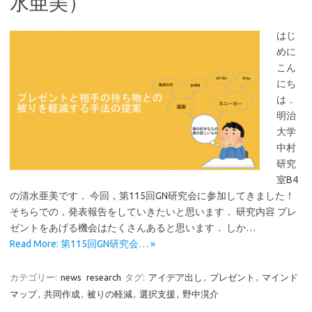
水亜美）
はじ
めに
こん
にち
は．
明治
大学
中村
研究
室B4
の清水亜美です． 今回，第115回GN研究会に参加してきました！
そちらでの，発表報告をしていきたいと思います． 研究内容 プレ
ゼントをあげる機会はたくさんあると思います． しか…
Read More: 第115回GN研究会… »
カテゴリー:
news
research
タグ:
アイデア出し
,
プレゼント
,
マインド
マップ
,
共同作成
,
被りの軽減
,
選択支援
,
野中滉介