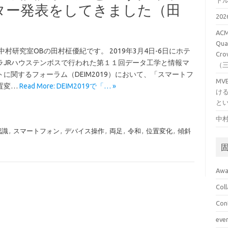
ト
ター発表をしてきました（田
20
ACM
Qual
中村研究室OBの田村柾優紀です。 2019年3月4日-6日にホテ
Cro
ラJRハウステンボスで行われた第１１回データ工学と情報マ
（
トに関するフォーラム（DEIM2019）において、「スマートフ
M
置変…
Read More: DEIM2019で「… »
け
と
中村
認識
,
スマートフォン
,
デバイス操作
,
両足
,
令和
,
位置変化
,
傾斜
Awa
Col
Con
eve