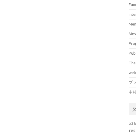
Fun
inte
Mem
Mes
Pro
Pub
The
wel
プ
中
b3
res