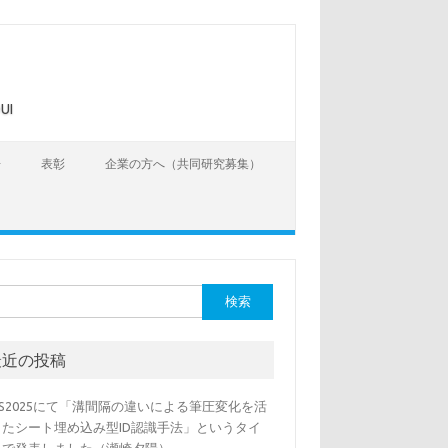
UI
告
表彰
企業の方へ（共同研究募集）
最近の投稿
SS2025にて「溝間隔の違いによる筆圧変化を活
したシート埋め込み型ID認識手法」というタイ