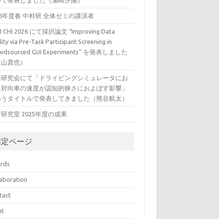
ルで発表しました（瀬崎夕陽）
26年度春 中村研 全体ゼミの講演者
 CHI 2026 にて採択論文 “Improving Data
ity via Pre-Task Participant Screening in
wdsourced GUI Experiments” を発表しました
三山貴也）
VE研究会にて「ドライビングシミュレータにお
る対向車の速度が認知的狭さにおよぼす影響」
いうタイトルで発表してきました（熊谷航太）
研究室 2025年度の成果
固定ページ
rds
laboration
tact
nt