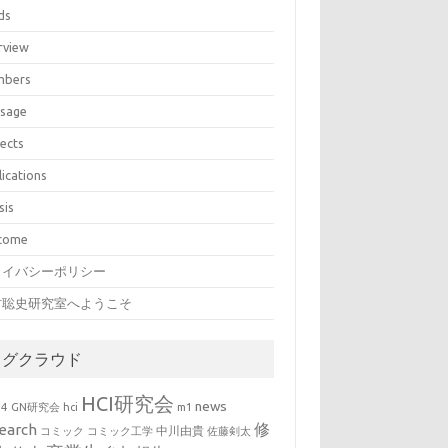
ds
rview
bers
sage
jects
lications
sis
come
ライバシーポリシー
村聡史研究室へようこそ
タグクラウド
HCI研究会
news
b4
GN研究会
hci
m1
修
earch
中川由貴
コミック
コミック工学
佐藤剣太