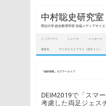
コ
ン
テ
中村聡史研究室
ン
ツ
へ
明治大学 総合数理学部 先端メディアサイエンス学科: Hu
ス
キ
ッ
プ
トップページ
ニュース
メッセージ
連絡先
デジタルライブラリ（別サイト）
「
傾斜情報
」タグアーカイブ
DEIM2019で「ス
考慮した両足ジェス