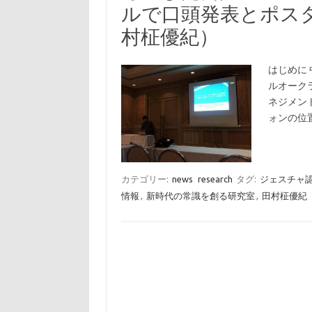
ルで口頭発表とポス
村柾優紀）
はじめに 
ルオーク
ネジメン
ォンの位
カテゴリー:
news
research
タグ:
ジェスチャ
情報
,
新時代の常識を創る研究室
,
田村柾優紀