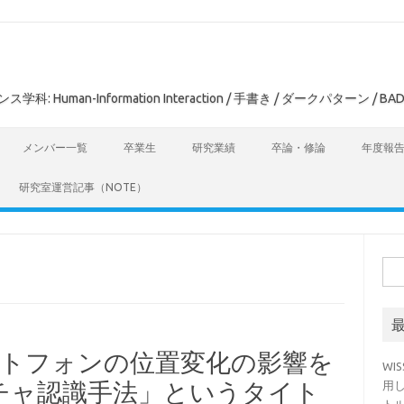
man-Information Interaction / 手書き / ダークパターン / BAD
メンバー一覧
卒業生
研究業績
卒論・修論
年度報
研究室運営記事（NOTE）
検
索:
マートフォンの位置変化の影響を
WI
チャ認識手法」というタイト
用