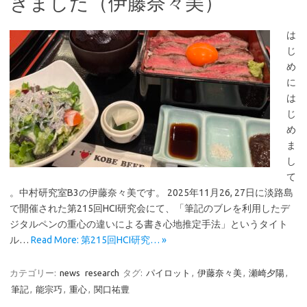
きました（伊藤奈々美）
は
じ
め
に
は
じ
め
ま
し
て
。中村研究室B3の伊藤奈々美です。 2025年11月26, 27日に淡路島
で開催された第215回HCI研究会にて、「筆記のブレを利用したデ
ジタルペンの重心の違いによる書き心地推定手法」というタイト
ル…
Read More: 第215回HCI研究… »
カテゴリー:
news
research
タグ:
パイロット
,
伊藤奈々美
,
瀬崎夕陽
,
筆記
,
能宗巧
,
重心
,
関口祐豊