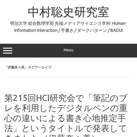
コ
ン
中村聡史研究室
テ
ン
ツ
へ
明治大学 総合数理学部 先端メディアサイエンス学科: Human-
ス
Information Interaction / 手書き / ダークパターン / BADUI
キ
ッ
プ
Menu
「
伊藤奈々美
」タグアーカイブ
第215回HCI研究会で「筆記のブ
レを利用したデジタルペンの重
心の違いによる書き心地推定手
法」というタイトルで発表して