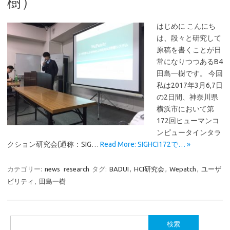
樹）
はじめに こんにち
は、段々と研究して
原稿を書くことが日
常になりつつあるB4
田島一樹です。 今回
私は2017年3月6,7日
の2日間、神奈川県
横浜市において第
172回ヒューマンコ
ンピュータインタラ
クション研究会(通称：SIG…
Read More: SIGHCI172で… »
カテゴリー:
news
research
タグ:
BADUI
,
HCI研究会
,
Wepatch
,
ユーザ
ビリティ
,
田島一樹
検