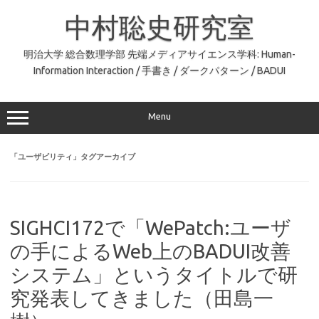
コ
ン
中村聡史研究室
テ
ン
ツ
へ
明治大学 総合数理学部 先端メディアサイエンス学科: Human-
ス
Information Interaction / 手書き / ダークパターン / BADUI
キ
ッ
プ
Menu
「
ユーザビリティ
」タグアーカイブ
SIGHCI172で「WePatch:ユーザ
の手によるWeb上のBADUI改善
システム」というタイトルで研
究発表してきました（田島一