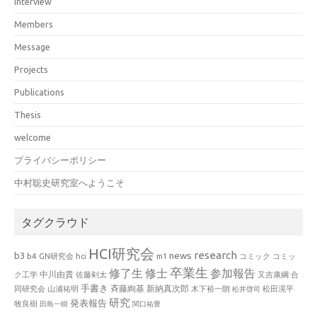
interview
Members
Message
Projects
Publications
Thesis
welcome
プライバシーポリシー
中村聡史研究室へようこそ
タグクラウド
HCI研究会
research
news
b3
b4
GN研究会
hci
m1
コミック
コミッ
卒業生
修了生
修士
参加報告
中川由貴
ク工学
佐藤剣太
又吉康綱
合
手書き
山浦祐明
斉藤絢基
新納真次郎
松田滉平
同研究会
木下裕一朗
松井啓司
研究
発表報告
牧良樹
田島一樹
関口祐豊