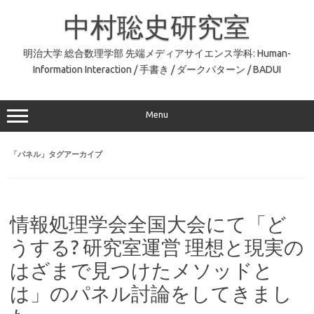
コ
ン
中村聡史研究室
テ
ン
ツ
へ
明治大学 総合数理学部 先端メディアサイエンス学科: Human-
ス
Information Interaction / 手書き / ダークパターン / BADUI
キ
ッ
プ
Menu
「
パネル
」タグアーカイブ
情報処理学会全国大会にて「ど
うする? 研究室運営 理想と現実の
はざまで見つけたメソッドと
は」のパネル討論をしてきまし