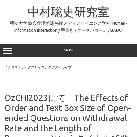
コ
ン
中村聡史研究室
テ
ン
ツ
へ
明治大学 総合数理学部 先端メディアサイエンス学科: Human-
ス
Information Interaction / 手書き / ダークパターン / BADUI
キ
ッ
プ
Menu
「
テキストボックスサイズ
」タグアーカイブ
OzCHI2023にて「The Effects of
Order and Text Box Size of Open-
ended Questions on Withdrawal
Rate and the Length of