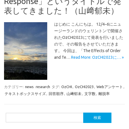
Response」というタイトルで発
表してきました！（山﨑郁未）
はじめに こんにちは。 12/4~6にニュ
ージーランドのウェリントンで開催さ
れたOzCHI2023にて発表を行いました
ので、その報告をさせていただきま
す。 今回は、「The Effects of Order
and Te…
Read More: OzCHI2023に… »
カテゴリー:
news
research
タグ:
OzCHI
,
OzCHI2023
,
Webアンケート
,
テキストボックスサイズ
,
回答順序
,
山﨑郁未
,
文字数
,
離脱率
検
索: