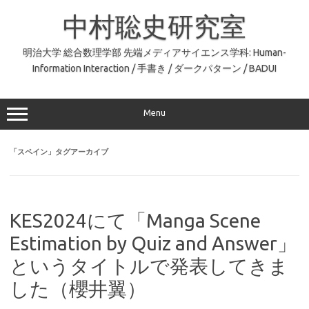
コ
ン
中村聡史研究室
テ
ン
ツ
へ
明治大学 総合数理学部 先端メディアサイエンス学科: Human-
ス
Information Interaction / 手書き / ダークパターン / BADUI
キ
ッ
プ
Menu
「
スペイン
」タグアーカイブ
KES2024にて「Manga Scene
Estimation by Quiz and Answer」
というタイトルで発表してきま
した（櫻井翼）