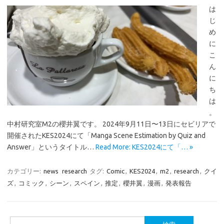
は
じ
め
に
こ
ん
に
ち
は
。
中村研究室M2の櫻井翼です。 2024年9月11日〜13日にセビリアで
開催されたKES2024にて「Manga Scene Estimation by Quiz and
Answer」というタイトル…
Read More: KES2024にて「… »
カテゴリー:
news
research
タグ:
Comic
,
KES2024
,
m2
,
research
,
クイ
ズ
,
コミック
,
シーン
,
スペイン
,
推定
,
櫻井翼
,
漫画
,
発表報告
検