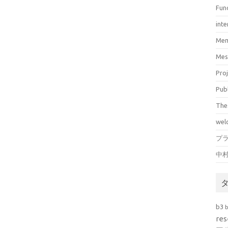
Fun
inte
Mem
Mes
Pro
Pub
The
wel
プ
中
b3
res