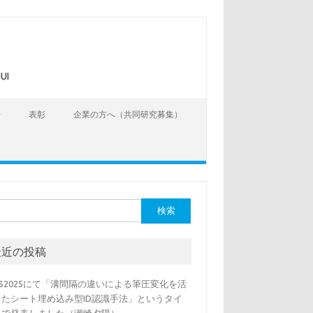
UI
告
表彰
企業の方へ（共同研究募集）
最近の投稿
SS2025にて「溝間隔の違いによる筆圧変化を活
したシート埋め込み型ID認識手法」というタイ