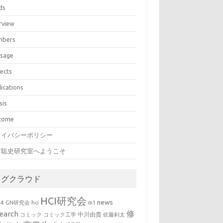
ds
rview
bers
sage
jects
lications
sis
come
ライバシーポリシー
村聡史研究室へようこそ
タグクラウド
HCI研究会
news
b4
GN研究会
hci
m1
修
earch
中川由貴
コミック
コミック工学
佐藤剣太