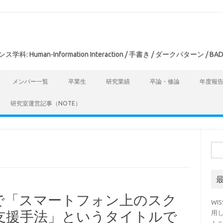
man-Information Interaction / 手書き / ダークパターン / BAD
メンバー一覧
卒業生
研究業績
卒論・修論
年度報
研究室運営記事（NOTE）
検
索:
究会で「スマートフォン上のスク
WI
支援手法」というタイトルで
用