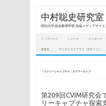
コ
ン
テ
中村聡史研究室
ン
ツ
へ
明治大学 総合数理学部 先端メディアサイエンス学科: Hu
ス
キ
ッ
プ
トップページ
ニュース
メッセージ
連絡先
デジタルライブラリ（別サイト）
「
スクリーンキャプチャ
」タグアーカイブ
第209回CVIM研
リーキャプチャ探索