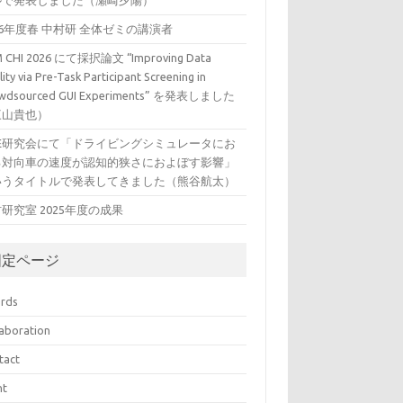
ルで発表しました（瀬崎夕陽）
26年度春 中村研 全体ゼミの講演者
 CHI 2026 にて採択論文 “Improving Data
ity via Pre-Task Participant Screening in
wdsourced GUI Experiments” を発表しました
三山貴也）
VE研究会にて「ドライビングシミュレータにお
る対向車の速度が認知的狭さにおよぼす影響」
いうタイトルで発表してきました（熊谷航太）
研究室 2025年度の成果
固定ページ
rds
laboration
tact
nt