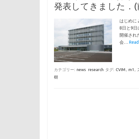
発表してきました．(
はじめに 
8日と9
開催された
会…
Rea
カテゴリー:
news
research
タグ:
CVIM
,
m1
,
樹