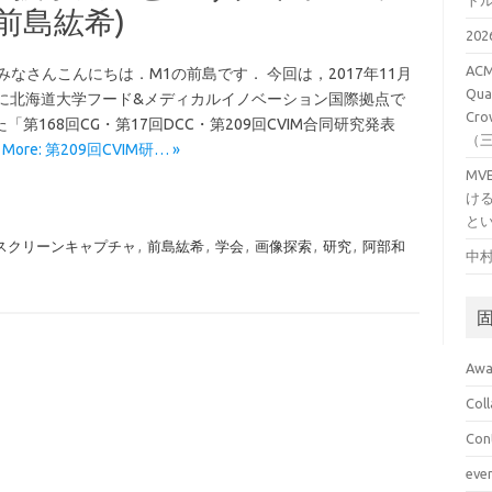
ト
前島紘希)
20
ACM
みなさんこんにちは．M1の前島です． 今回は，2017年11月
Qual
日に北海道大学フード&メディカルイノベーション国際拠点で
Cro
「第168回CG・第17回DCC・第209回CVIM合同研究発表
（
d More: 第209回CVIM研… »
M
け
と
スクリーンキャプチャ
,
前島紘希
,
学会
,
画像探索
,
研究
,
阿部和
中村
Awa
Col
Con
eve