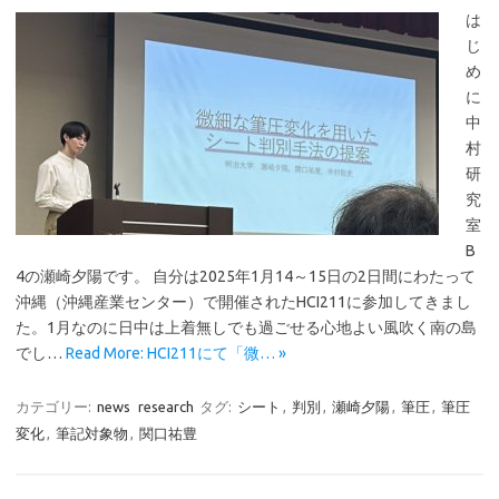
は
じ
め
に
中
村
研
究
室
B
4の瀬崎夕陽です。 自分は2025年1月14～15日の2日間にわたって
沖縄（沖縄産業センター）で開催されたHCI211に参加してきまし
た。1月なのに日中は上着無しでも過ごせる心地よい風吹く南の島
でし…
Read More: HCI211にて「微… »
カテゴリー:
news
research
タグ:
シート
,
判別
,
瀬崎夕陽
,
筆圧
,
筆圧
変化
,
筆記対象物
,
関口祐豊