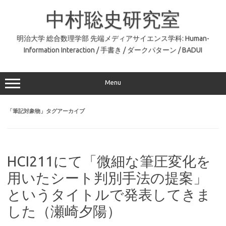
コ
ン
中村聡史研究室
テ
ン
ツ
へ
明治大学 総合数理学部 先端メディアサイエンス学科: Human-
ス
Information Interaction / 手書き / ダークパターン / BADUI
キ
ッ
プ
Menu
「
筆記対象物
」タグアーカイブ
HCI211にて「微細な筆圧変化を
用いたシート判別手法の提案」
というタイトルで発表してきま
した（瀬崎夕陽）