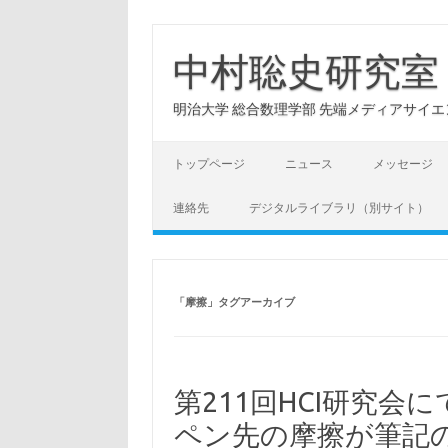
コ
ン
テ
中村聡史研究室
ン
ツ
へ
明治大学 総合数理学部 先端メディアサイエンス学科: Hu
ス
キ
ッ
プ
トップページ
ニュース
メッセージ
連絡先
デジタルライブラリ（別サイト）
「
摩擦
」タグアーカイブ
第211回HCI研究
ペン先の摩擦が筆記