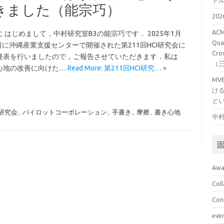
ト
きました（能宗巧）
20
ACM
 はじめまして，中村研究室B3の能宗巧です． 2025年1月
Qual
5日に沖縄産業支援センターで開催された第211回HCI研究会に
Cro
発表を行いましたので，ご報告させていただきます．私は
（
心地の改善に向けた…
Read More: 第211回HCI研究… »
M
け
と
I研究会
,
パイロットコーポレーション
,
手書き
,
摩擦
,
書き心地
中村
Awa
Col
Con
eve