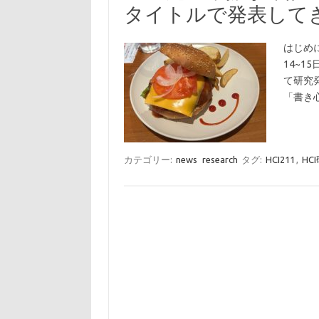
タイトルで発表して
はじめに
14~1
て研究
「書き
カテゴリー:
news
research
タグ:
HCI211
,
HC