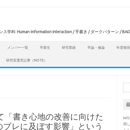
man-Information Interaction / 手書き / ダークパターン / BAD
メンバー一覧
卒業生
研究業績
卒論・修論
年度報
研究室運営記事（NOTE）
検
索:
会にて「書き心地の改善に向けた
WI
のブレに及ぼす影響」という
用