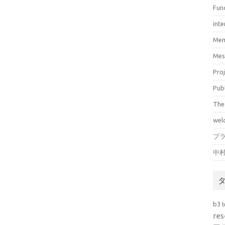
Fun
inte
Mem
Mes
Pro
Pub
The
wel
プ
中
b3
res