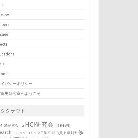
ds
rview
bers
sage
jects
lications
sis
come
ライバシーポリシー
村聡史研究室へようこそ
タグクラウド
HCI研究会
news
b4
GN研究会
hci
m1
修
earch
中川由貴
コミック
コミック工学
佐藤剣太