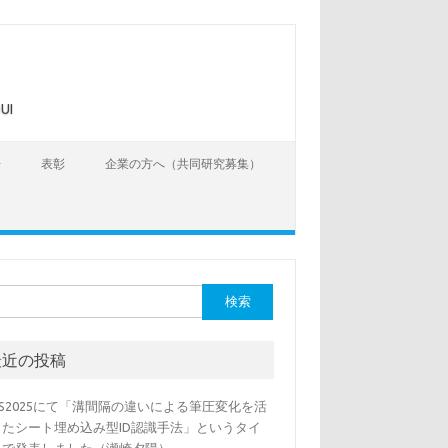
UI
告
表彰
企業の方へ（共同研究募集）
最近の投稿
SS2025にて「溝間隔の違いによる筆圧変化を活
したシート埋め込み型ID認識手法」というタイ