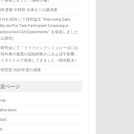
ルで発表しました（瀬崎夕陽）
26年度春 中村研 全体ゼミの講演者
 CHI 2026 にて採択論文 “Improving Data
ity via Pre-Task Participant Screening in
wdsourced GUI Experiments” を発表しました
三山貴也）
VE研究会にて「ドライビングシミュレータにお
る対向車の速度が認知的狭さにおよぼす影響」
いうタイトルで発表してきました（熊谷航太）
研究室 2025年度の成果
固定ページ
rds
laboration
tact
nt