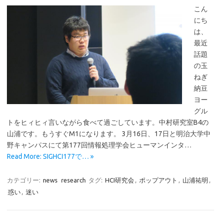
こん
にち
は、
最近
話題
の玉
ねぎ
納豆
ヨー
グル
トをヒィヒィ言いながら食べて過ごしています。中村研究室B4の
山浦です。もうすぐM1になります。 3月16日、17日と明治大学中
野キャンパスにて第177回情報処理学会ヒューマンインタ…
Read More: SIGHCI177で… »
カテゴリー:
news
research
タグ:
HCI研究会
,
ポップアウト
,
山浦祐明
,
惑い
,
迷い