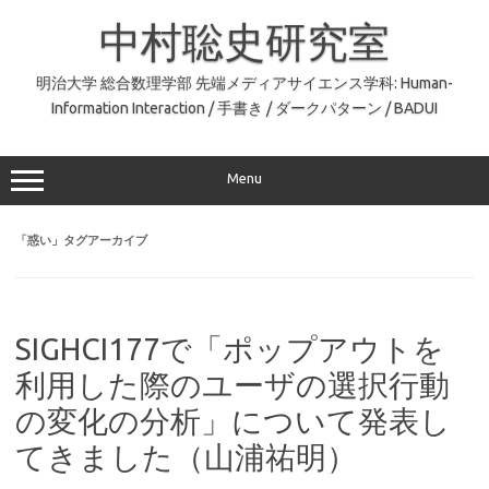
コ
ン
中村聡史研究室
テ
ン
ツ
へ
明治大学 総合数理学部 先端メディアサイエンス学科: Human-
ス
Information Interaction / 手書き / ダークパターン / BADUI
キ
ッ
プ
Menu
「
惑い
」タグアーカイブ
SIGHCI177で「ポップアウトを
利用した際のユーザの選択行動
の変化の分析」について発表し
てきました（山浦祐明）