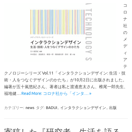
コ
ロ
ナ
社
の
メ
デ
ィ
ア
テ
クノロジーシリーズ Vol.11「インタラクションデザイン: 生活・技
術・人をつなぐデザインのかたち」が10月2日に出版されました。
編著が五十嵐悠紀さん、著者は私と渡邊恵太さん、椎尾一郎先生、
福地健…
Read More: コロナ社から「インタ… »
カテゴリー:
news
タグ:
BADUI
,
インタラクションデザイン
,
出版
寄稿した『研究者、生活を語る