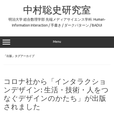
コ
ン
中村聡史研究室
テ
ン
ツ
へ
明治大学 総合数理学部 先端メディアサイエンス学科: Human-
ス
Information Interaction / 手書き / ダークパターン / BADUI
キ
ッ
プ
Menu
「
出版
」タグアーカイブ
コロナ社から「インタラクショ
ンデザイン: 生活・技術・人をつ
なぐデザインのかたち」が出版
されました