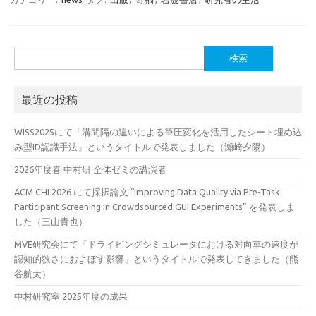
検
索:
最近の投稿
WISS2025にて「溝間隔の違いによる筆圧変化を活用したシート埋め込
み型ID認識手法」というタイトルで発表しました（瀬崎夕陽）
2026年度春 中村研 全体ゼミの講演者
ACM CHI 2026 にて採択論文 “Improving Data Quality via Pre-Task
Participant Screening in Crowdsourced GUI Experiments” を発表しま
した（三山貴也）
MVE研究会にて「ドライビングシミュレータにおける対向車の速度が
認知的狭さにおよぼす影響」というタイトルで発表してきました（熊
谷航太）
中村研究室 2025年度の成果