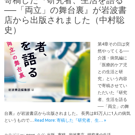
──「両立」の舞台裏』が岩波書
店から出版されました（中村聡
史）
第4章その日は突
然やってくる──
介護・病気編に
「医療的ケア児
との生活と研
究」という内容
で寄稿させてい
ただいた『研究
者、生活を語る
──「両立」の舞
台裏』が岩波書店から出版されました。 長男は85万人に1人の病気
というもので…
Read More: 寄稿した『研究者、生… »
カテゴリー:
news
タグ:
出版
,
寄稿
,
岩波書店
,
研究者の生活