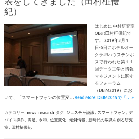
表をしてきました（田村柾優
紀）
はじめに 中村研究室
OBの田村柾優紀で
す。 2019年3月4
日-6日にホテルオー
クラJRハウステンボ
スで行われた第１１
回データ工学と情報
マネジメントに関す
るフォーラム
（DEIM2019）にお
いて、「スマートフォンの位置変…
Read More: DEIM2019で「… »
カテゴリー:
news
research
タグ:
ジェスチャ認識
,
スマートフォン
,
デ
バイス操作
,
両足
,
令和
,
位置変化
,
傾斜情報
,
新時代の常識を創る研究
室
,
田村柾優紀