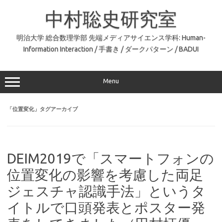
コ
ン
中村聡史研究室
テ
ン
ツ
へ
明治大学 総合数理学部 先端メディアサイエンス学科: Human-
ス
Information Interaction / 手書き / ダークパターン / BADUI
キ
ッ
プ
Menu
「
位置変化
」タグアーカイブ
DEIM2019で「スマートフォンの
位置変化の影響を考慮した両足
ジェスチャ認識手法」というタ
イトルで口頭発表とポスター発