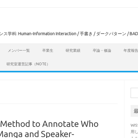
man-Information Interaction / 手書き / ダークパターン / BAD
メンバー一覧
卒業生
研究業績
卒論・修論
年度報
研究室運営記事（NOTE）
検
索:
thod to Annotate Who
WI
 Manga and Speaker-
用