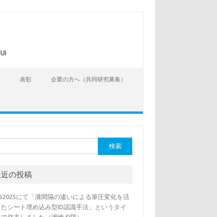
UI
告
表彰
企業の方へ（共同研究募集）
最近の投稿
SS2025にて「溝間隔の違いによる筆圧変化を活
したシート埋め込み型ID認識手法」というタイ