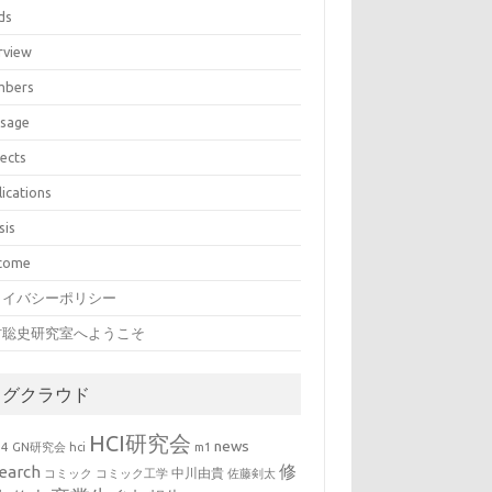
ds
rview
bers
sage
jects
lications
sis
come
ライバシーポリシー
村聡史研究室へようこそ
タグクラウド
HCI研究会
news
b4
GN研究会
hci
m1
修
earch
中川由貴
コミック
コミック工学
佐藤剣太