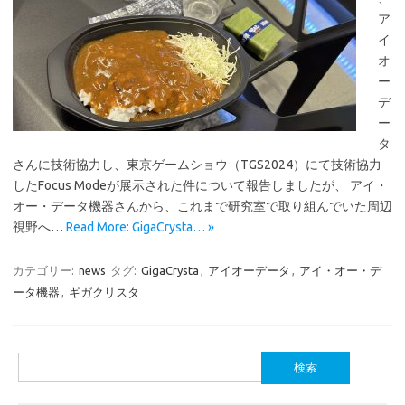
ア
イ
オ
ー
デ
ー
タ
さんに技術協力し、東京ゲームショウ（TGS2024）にて技術協力
したFocus Modeが展示された件について報告しましたが、 アイ・
オー・データ機器さんから、これまで研究室で取り組んでいた周辺
視野へ…
Read More: GigaCrysta… »
カテゴリー:
news
タグ:
GigaCrysta
,
アイオーデータ
,
アイ・オー・デ
ータ機器
,
ギガクリスタ
検
索: