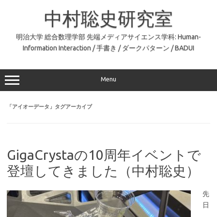
コ
ン
中村聡史研究室
テ
ン
ツ
へ
明治大学 総合数理学部 先端メディアサイエンス学科: Human-
ス
Information Interaction / 手書き / ダークパターン / BADUI
キ
ッ
プ
Menu
「
アイオーデータ
」タグアーカイブ
GigaCrystaの10周年イベントで
登壇してきました（中村聡史）
先
日
、