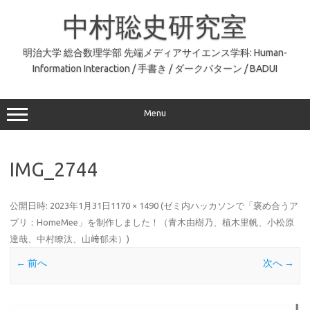
コ
ン
中村聡史研究室
テ
ン
ツ
へ
明治大学 総合数理学部 先端メディアサイエンス学科: Human-
ス
Information Interaction / 手書き / ダークパターン / BADUI
キ
ッ
プ
Menu
IMG_2744
公開日時:
2023年1月31日
1170 × 1490
(
ゼミ内ハッカソンで「褒め合うア
プリ：HomeMee」を制作しました！（青木由樹乃、植木里帆、小松原
達哉、中村瞭汰、山﨑郁未）
)
← 前へ
次へ →